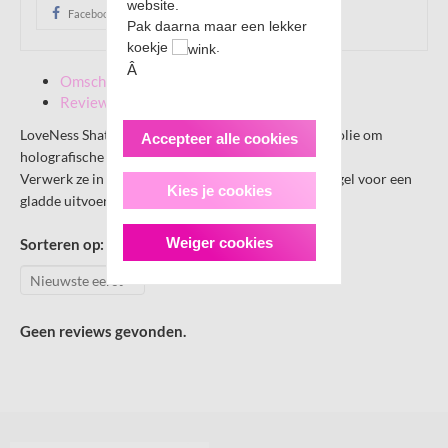
website.
Facebook
Pak daarna maar een lekker
koekje
.
Â
Omschrijving
Reviews
LoveNess Shattered Glass Foil is de beste kwaliteit folie om
Accepteer alle cookies
holografische diepte te creëren.
Verwerk ze in je acryl- of gel nagel onder een laagje gel voor een
Kies je cookies
gladde uitvoering.
Weiger cookies
Sorteren op:
Geen reviews gevonden.