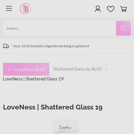
meer dan 30.000 producten op voorraad | Prijswinnende producten
Vanaf € 75,- excl. 21% BTW gratis verzending.
Voor 16:00 besteld volgende werkdag in geleverd
Shattered Glass by #LVS
LoveNess #LVS
LoveNess | Shattered Glass 19
LoveNess | Shattered Glass 19