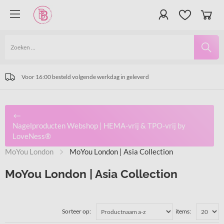
meer dan 30.000 producten op voorraad | Prijswinnende producten
Vanaf € 75,- excl. 21% BTW gratis verzending.
Voor 16:00 besteld volgende werkdag in geleverd
Nagelproducten Webshop | HEMA-vrij & TPO-vrij by
LoveNess®
MoYou London
MoYou London | Asia Collection
MoYou London | Asia Collection
Sorteer op:
items: