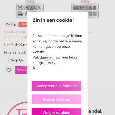
Zin in een cookie?
Korting
-59%
Korting
-59%
MoYou London | Asia 09
MoYou London | Asia 11
Je kan het beste op 'ja' klikken





(0)





(0)
zodat wij jou de beste ervaring
€ 8,95
€ 3,69 *
€ 8,95
€ 3,69 *
kunnen geven op onze
website.
Prijs per stuk
Prijs per stuk
Pak daarna maar een lekker
Vergelijk
Vergelijk
koekje
.
Â
Bekijk
Bekijk
Accepteer alle cookies
Kies je cookies
Nagelgroothandel
Weiger cookies