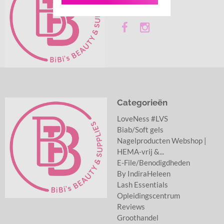
TPO/HEMA vrij
Categorieën
LoveNess #LVS
Biab/Soft gels
Nagelproducten Webshop |
HEMA-vrij &...
E-File/Benodigdheden
By IndiraHeleen
Lash Essentials
Opleidingscentrum
Reviews
Groothandel