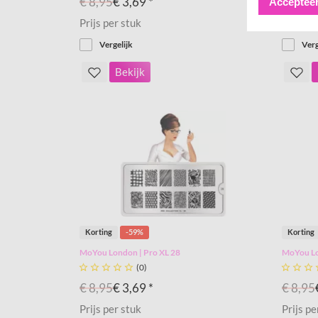
€ 8,95
€ 3,69 *
€ 8,95
Accepteer
Prijs per stuk
Prijs pe
Vergelijk
Verg
Bekijk
Korting
-59%
Korting
MoYou London | Pro XL 28
MoYou Lo





(0)



€ 8,95
€ 3,69 *
€ 8,95
Prijs per stuk
Prijs pe