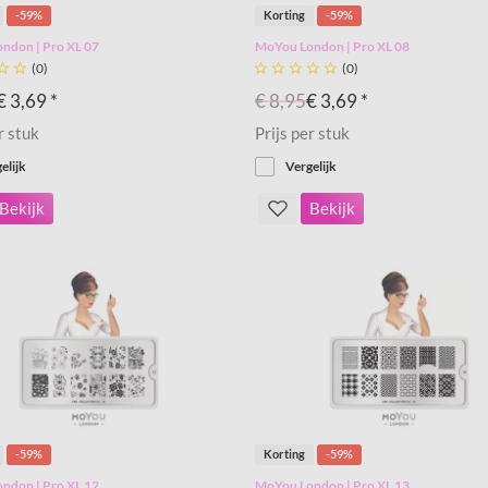
-59%
Korting
-59%
ndon | Pro XL 07
MoYou London | Pro XL 08


(0)





(0)
€ 3,69 *
€ 8,95
€ 3,69 *
r stuk
Prijs per stuk
elijk
Vergelijk
Bekijk
Bekijk
-59%
Korting
-59%
ndon | Pro XL 12
MoYou London | Pro XL 13