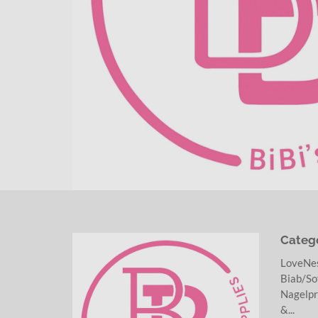
Categ
LoveNe
Biab/Sof
Nagelpr
&...