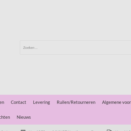
en
Contact
Levering
Ruilen/Retourneren
Algemene voo
chten
Nieuws