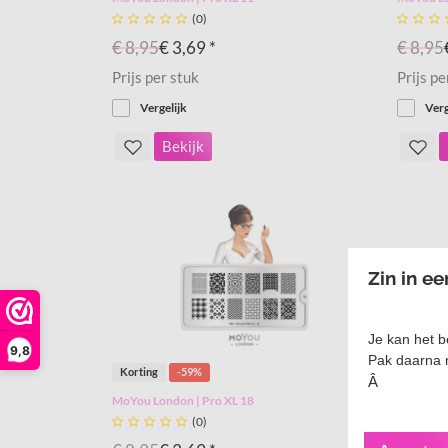





(0)



€ 8,95
€ 3,69 *
€ 8,95
Prijs per stuk
Prijs pe
Vergelijk
Verg
Bekijk
Zin in e
Je kan het b
9,8
Pak daarna 
Korting
-59%
Korting
Â
MoYou London | Pro XL 18
MoYou Lo





(0)


