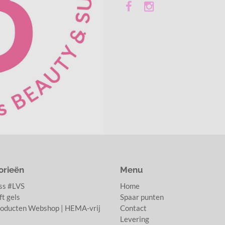
orieën
Menu
ss #LVS
Home
t gels
Spaar punten
oducten Webshop | HEMA-vrij
Contact
Levering