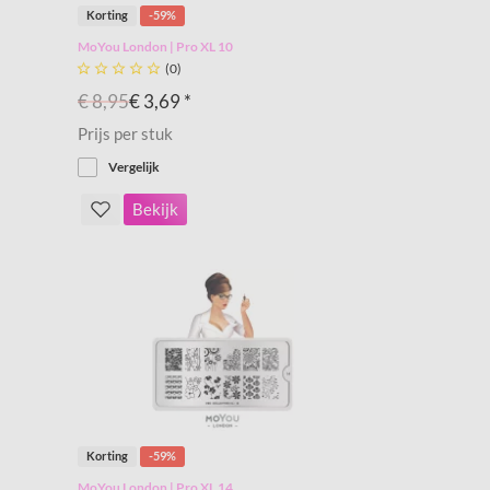
Korting
-59%
MoYou London | Pro XL 10





(0)
€ 8,95
€ 3,69 *
Prijs per stuk
Vergelijk
Bekijk
Korting
-59%
MoYou London | Pro XL 14