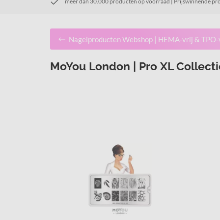
meer dan 30.000 producten op voorraad | Prijswinnende pr
Nagelproducten Webshop | HEMA-vrij & TPO-
MoYou London | Pro XL Collect