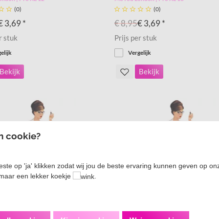


(0)





(0)
€ 3,69 *
€ 8,95
€ 3,69 *
r stuk
Prijs per stuk
elijk
Vergelijk
Bekijk
Bekijk
en cookie?
este op 'ja' klikken zodat wij jou de beste ervaring kunnen geven op on
maar een lekker koekje
.
-59%
Korting
-59%
ndon | Pro XL 20
MoYou London | Pro XL 21


(0)





(0)