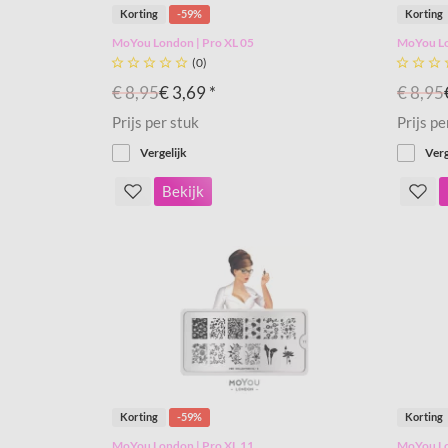
Korting
-59%
Korting
MoYou London | Pro XL 05
MoYou Lo





(0)



€ 8,95
€ 3,69 *
€ 8,95
Prijs per stuk
Prijs pe
Vergelijk
Verg
Bekijk
Korting
-59%
Korting
MoYou London | Pro XL 11
MoYou Lo