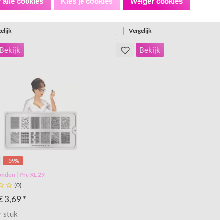
€ 3,69 *
€ 8,95
€ 3,69 *
 alle cookies
Kies je cookies
Weiger cookies
r stuk
Prijs per stuk
elijk
Vergelijk
Bekijk
Bekijk
-59%
ndon | Pro XL 29


(0)
€ 3,69 *
r stuk