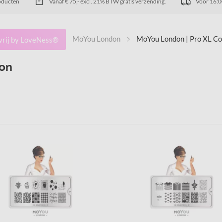
oducten
Vanaf € 75,- excl. 21% BTW gratis verzending.
Voor 16:0
MoYou London
MoYou London | Pro XL Co
vrij by LoveNess®
ion