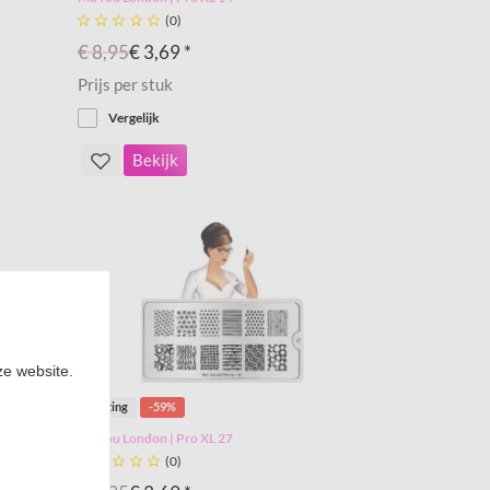





(0)
€ 8,95
€ 3,69 *
Prijs per stuk
Vergelijk
Bekijk
ze website.
Korting
-59%
MoYou London | Pro XL 27





(0)