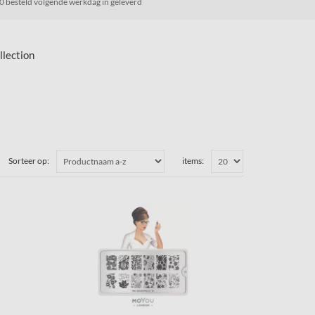
0 besteld volgende werkdag in geleverd
llection
Sorteer op:
items: